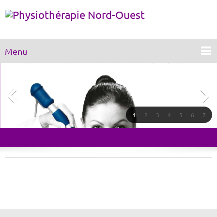
Menu
1
2
3
4
5
6
7